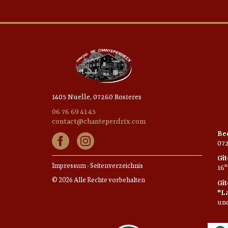
1405 Nuelle, 07260 Rosieres
06 76 69 41 45
contact@chanteperdrix.com
Bed
072
Gît
Impressum
-
Seitenverzeichnis
16"
© 2026 Alle Rechte vorbehalten
Gît
"La
und