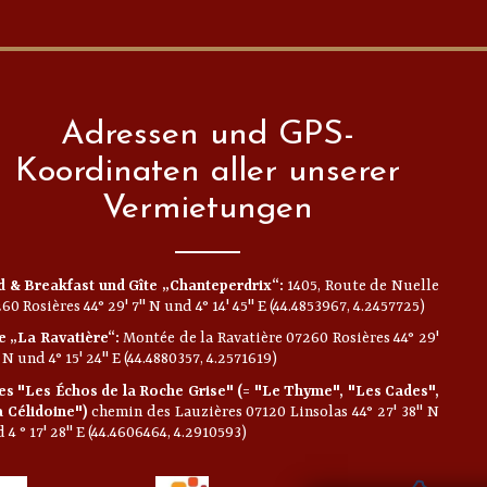
Adressen und GPS-
Koordinaten aller unserer
Vermietungen
 & Breakfast und Gîte „Chanteperdrix“:
1405, Route de Nuelle
60 Rosières 44° 29' 7" N und 4° 14' 45" E (44.4853967, 4.2457725)
e „La Ravatière“:
Montée de la Ravatière 07260 Rosières 44° 29'
 N und 4° 15' 24" E (44.4880357, 4.2571619)
es "Les Échos de la Roche Grise" (= "Le Thyme", "Les Cades",
 Célidoine")
chemin des Lauzières 07120 Linsolas 44° 27' 38" N
 4 ° 17' 28" E (44.4606464, 4.2910593)