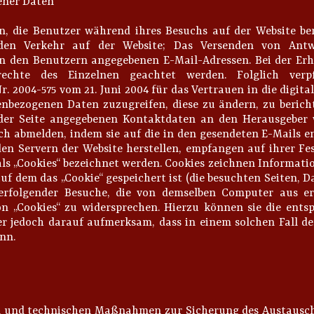
ener Daten
n, die Benutzer während ihres Besuchs auf der Website ber
r den Verkehr auf der Website; Das Versenden von Antw
n den Benutzern angegebenen E-Mail-Adressen. Bei der Er
chte des Einzelnen geachtet werden. Folglich verpf
 2004-575 vom 21. Juni 2004 für das Vertrauen in die digita
enbezogenen Daten zuzugreifen, diese zu ändern, zu berich
 der Seite angegebenen Kontaktdaten an den Herausgeber
ich abmelden, indem sie auf die in den gesendeten E-Mails 
den Servern der Website herstellen, empfangen auf ihrer Fe
als „Cookies“ bezeichnet werden. Cookies zeichnen Informati
uf dem das „Cookie“ gespeichert ist (die besuchten Seiten, D
derfolgender Besuche, die von demselben Computer aus e
von „Cookies“ zu widersprechen. Hierzu können sie die ent
 jedoch darauf aufmerksam, dass in einem solchen Fall de
nn.
chen und technischen Maßnahmen zur Sicherung des Austauschs