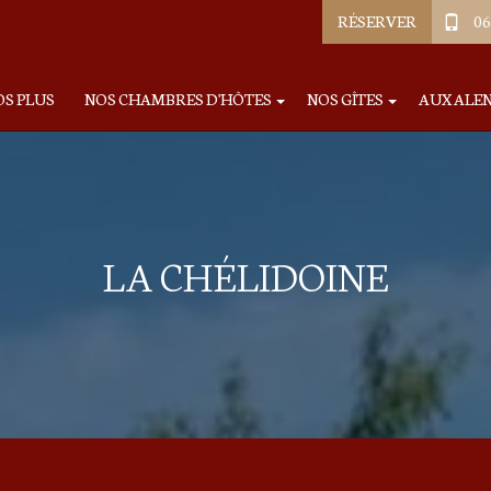
RÉSERVER
06
OS PLUS
NOS CHAMBRES D'HÔTES
NOS GÎTES
AUX ALE
LA CHÉLIDOINE