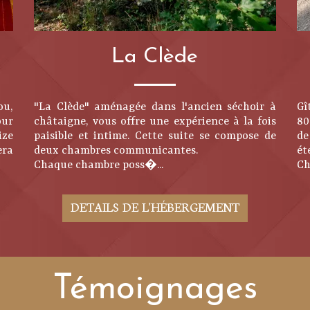
La Clède
ou,
"La Clède" aménagée dans l'ancien séchoir à
Gî
our
châtaigne, vous offre une expérience à la fois
80
ize
paisible et intime. Cette suite se compose de
de
era
deux chambres communicantes.
é
Chaque chambre poss�...
Ch
DETAILS DE L'HÉBERGEMENT
Témoignages