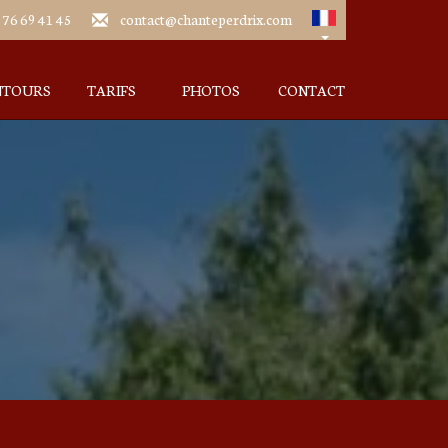
 76 69 41 45
contact@chanteperdrix.com
NTOURS
TARIFS
PHOTOS
CONTACT