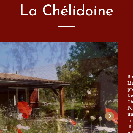
La Chélidoine
B
Li
pr
D
Ch
l'
un
ai
di