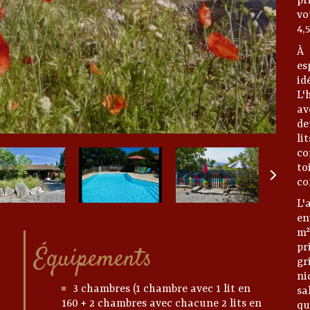
pr
vo
4,
À 
es
i
L'
av
de
li
co
to
co
L'
en
m²
Équipements
pr
gr
ni
3 chambres (1 chambre avec 1 lit en
sa
160 + 2 chambres avec chacune 2 lits en
qu