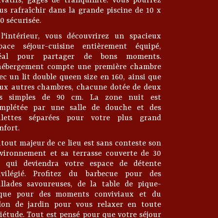
ivatifs, gages de tranquillité. Vous pourrez
us rafraîchir dans la grande piscine de 10 x
50 sécurisée.
l'intérieur, vous découvrirez un spacieux
pace séjour-cuisine entièrement équipé,
déal pour partager de bons moments.
hébergement compte une première chambre
ec un lit double queen size en 160, ainsi que
ux autres chambres, chacune dotée de deux
ts simples de 90 cm. La zone nuit est
mplétée par une salle de douche et des
ilettes séparées pour votre plus grand
nfort.
atout majeur de ce lieu est sans conteste son
vironnement et sa terrasse couverte de 30
 qui deviendra votre espace de détente
ivilégié. Profitez du barbecue pour des
illades savoureuses, de la table de pique-
que pour des moments conviviaux et du
lon de jardin pour vous relaxer en toute
iétude. Tout est pensé pour que votre séjour