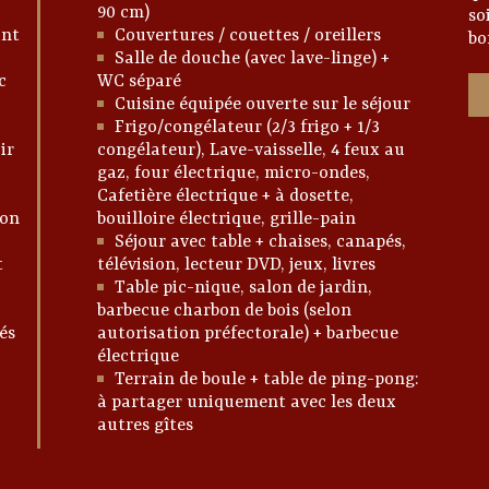
90 cm)
so
ant
Couvertures / couettes / oreillers
bo
Salle de douche (avec lave-linge) +
c
WC séparé
Cuisine équipée ouverte sur le séjour
Frigo/congélateur (2/3 frigo + 1/3
ir
congélateur), Lave-vaisselle, 4 feux au
gaz, four électrique, micro-ondes,
Cafetière électrique + à dosette,
ion
bouilloire électrique, grille-pain
Séjour avec table + chaises, canapés,
t
télévision, lecteur DVD, jeux, livres
Table pic-nique, salon de jardin,
barbecue charbon de bois (selon
és
autorisation préfectorale) + barbecue
électrique
Terrain de boule + table de ping-pong:
à partager uniquement avec les deux
autres gîtes